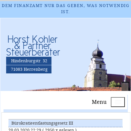
DEM FINANZAMT NUR DAS GEBEN, WAS NOTWENDIG
IST.
Horst Kohler
& Partner
Steuerberater
Hindenburgstr. 32
71083 Herrenberg
Menu
Bürokratieentlastungsgesetz III
20.03.2020 22:29
( 2950 x gelesen )