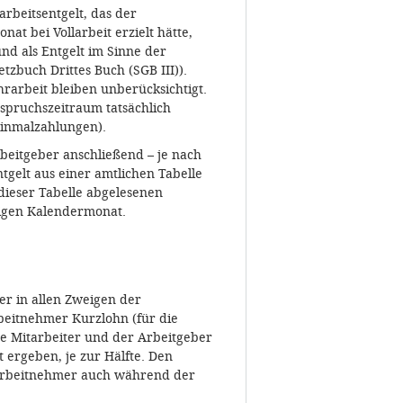
arbeitsentgelt, das der
t bei Vollarbeit erzielt hätte,
nd als Entgelt im Sinne der
etzbuch Drittes Buch (SGB III)).
hrarbeit bleiben unberücksichtigt.
nspruchszeitraum tatsächlich
Einmalzahlungen).
Arbeitgeber anschließend – je nach
tgelt aus einer amtlichen Tabelle
dieser Tabelle abgelesenen
ligen Kalendermonat.
er in allen Zweigen der
beitnehmer Kurzlohn (für die
ene Mitarbeiter und der Arbeitgeber
t ergeben, je zur Hälfte. Den
r Arbeitnehmer auch während der