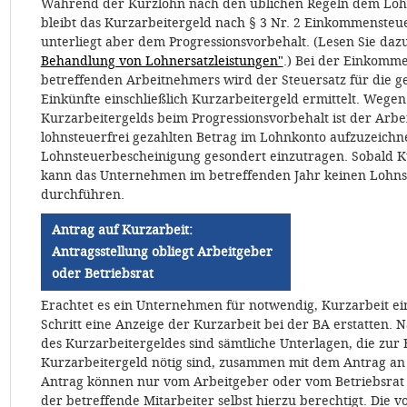
Während der Kurzlohn nach den üblichen Regeln dem Lohn
bleibt das Kurzarbeitergeld nach § 3 Nr. 2 Einkommensteue
unterliegt aber dem Progressionsvorbehalt. (Lesen Sie daz
Behandlung von Lohnersatzleistungen"
.) Bei der Einkomm
betreffenden Arbeitnehmers wird der Steuersatz für die g
Einkünfte einschließlich Kurzarbeitergeld ermittelt. Wege
Kurzarbeitergelds beim Progressionsvorbehalt ist der Arbei
lohnsteuerfrei gezahlten Betrag im Lohnkonto aufzuzeichn
Lohnsteuerbescheinigung gesondert einzutragen. Sobald K
kann das Unternehmen im betreffenden Jahr keinen Lohns
durchführen.
Antrag auf Kurzarbeit:
Antragsstellung obliegt Arbeitgeber
oder Betriebsrat
Erachtet es ein Unternehmen für notwendig, Kurzarbeit ei
Schritt eine Anzeige der Kurzarbeit bei der BA erstatten
des Kurzarbeitergeldes sind sämtliche Unterlagen, die zur
Kurzarbeitergeld nötig sind, zusammen mit dem Antrag an 
Antrag können nur vom Arbeitgeber oder vom Betriebsrat e
der betreffende Mitarbeiter selbst hierzu berechtigt. Die 