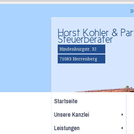
D
Horst Kohler & Par
Steuerberater
Hindenburgstr. 32
71083 Herrenberg
Startseite
Unsere Kanzlei
Leistungen