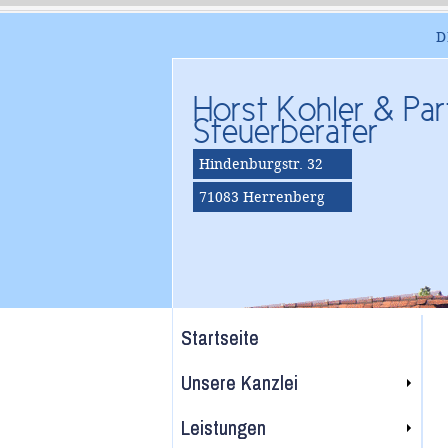
D
Horst Kohler & Par
Steuerberater
Hindenburgstr. 32
71083 Herrenberg
Startseite
Unsere Kanzlei
Leistungen