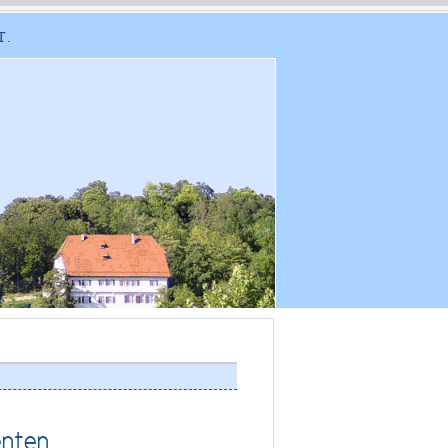
T.
enten