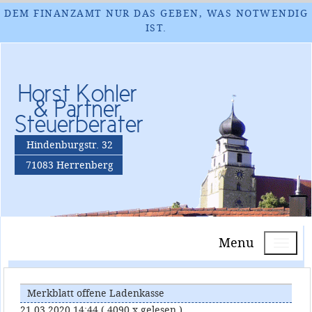
DEM FINANZAMT NUR DAS GEBEN, WAS NOTWENDIG
IST.
Horst Kohler
& Partner
Steuerberater
Hindenburgstr. 32
71083 Herrenberg
Menu
Merkblatt offene Ladenkasse
21.03.2020 14:44
( 4090 x gelesen )