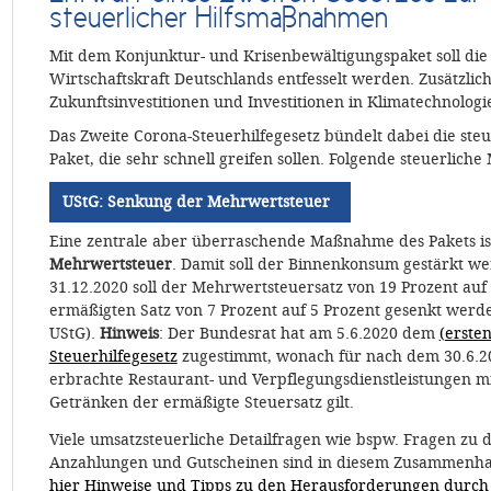
steuerlicher Hilfsmaßnahmen
Mit dem Konjunktur- und Krisenbewältigungspaket soll die
Wirtschaftskraft Deutschlands entfesselt werden. Zusätzlic
Zukunftsinvestitionen und Investitionen in Klimatechnolog
Das Zweite Corona-Steuerhilfegesetz bündelt dabei die s
Paket, die sehr schnell greifen sollen. Folgende steuerlic
UStG: Senkung der Mehrwertsteuer
Eine zentrale aber überraschende Maßnahme des Pakets is
Mehrwertsteuer
. Damit soll der Binnenkonsum gestärkt we
31.12.2020 soll der Mehrwertsteuersatz von 19 Prozent auf
ermäßigten Satz von 7 Prozent auf 5 Prozent gesenkt werden
UStG).
Hinweis
: Der Bundesrat hat am 5.6.2020 dem
(erste
Steuerhilfegesetz
zugestimmt, wonach für nach dem 30.6.2
erbrachte Restaurant- und Verpflegungsdienstleistungen 
Getränken der ermäßigte Steuersatz gilt.
Viele umsatzsteuerliche Detailfragen wie bspw. Fragen zu
Anzahlungen und Gutscheinen sind in diesem Zusammenha
hier Hinweise und Tipps zu den Herausforderungen durch