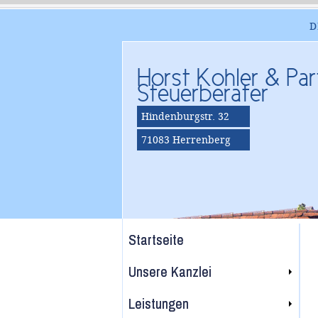
D
Horst Kohler & Par
Steuerberater
Hindenburgstr. 32
71083 Herrenberg
Startseite
Unsere Kanzlei
Leistungen