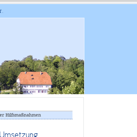
T.
cher Hilfsmaßnahmen
r Umsetzung