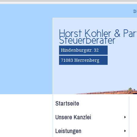
D
Horst Kohler & Par
Steuerberater
Hindenburgstr. 32
71083 Herrenberg
Startseite
Unsere Kanzlei
Leistungen