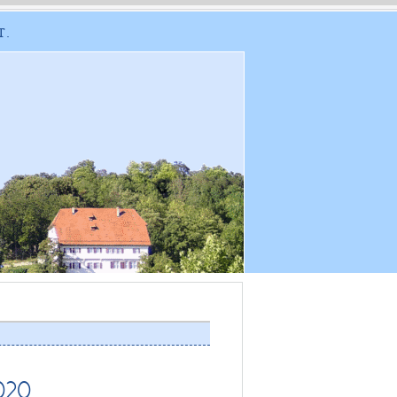
T.
020