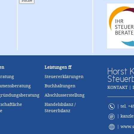
en
Leistungen
ff
Horst K
Steuer
eratung
Steuererklärungen
hmensberatung
Buchhaltungen
KONTAKT | 
zgründungsberatung
Abschlusserstellung
schaftliche
Handelsbilanz /
| tel. +4
le
Steuerbilanz
|
kanzle
|
www.st