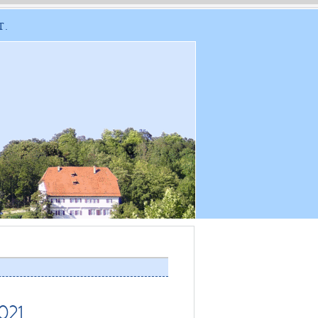
T.
021