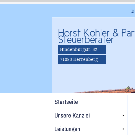
D
Horst Kohler & Par
Steuerberater
Hindenburgstr. 32
71083 Herrenberg
Startseite
Unsere Kanzlei
Leistungen