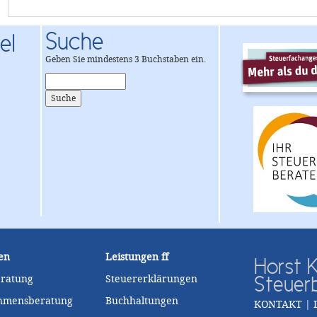
Suche
el
Geben Sie mindestens 3 Buchstaben ein.
en
Leistungen
ff
Horst K
Steuer
eratung
Steuererklärungen
hmensberatung
Buchhaltungen
KONTAKT | 