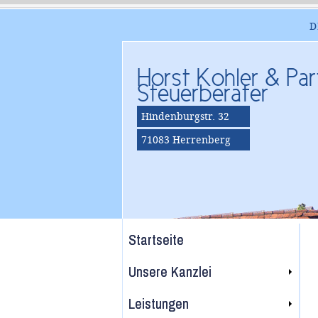
D
Horst Kohler & Par
Steuerberater
Hindenburgstr. 32
71083 Herrenberg
Startseite
Unsere Kanzlei
Leistungen