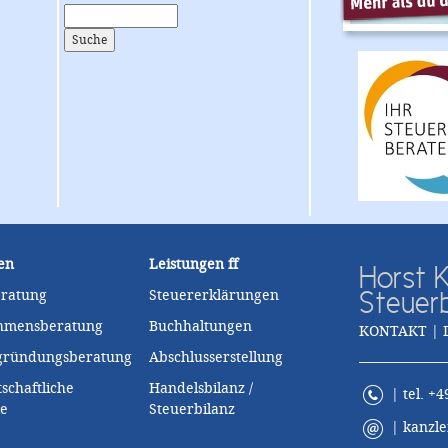
en
Leistungen
ff
Horst K
Steuer
eratung
Steuererklärungen
hmensberatung
Buchhaltungen
KONTAKT | 
zgründungsberatung
Abschlusserstellung
schaftliche
Handelsbilanz /
| tel. +4
le
Steuerbilanz
|
kanzle