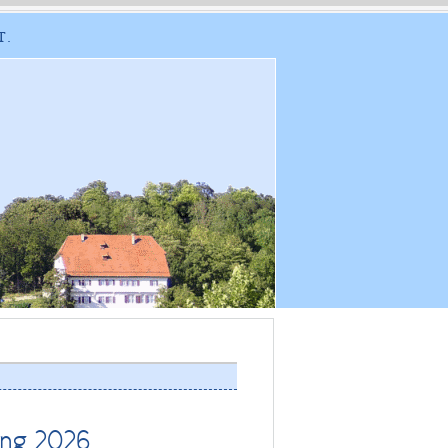
T.
ung 2026