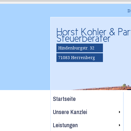
D
Horst Kohler & Par
Steuerberater
Hindenburgstr. 32
71083 Herrenberg
Startseite
Unsere Kanzlei
Leistungen