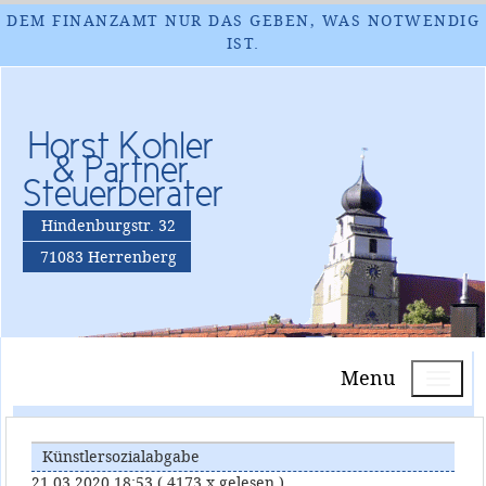
DEM FINANZAMT NUR DAS GEBEN, WAS NOTWENDIG
IST.
Horst Kohler
& Partner
Steuerberater
Hindenburgstr. 32
71083 Herrenberg
Menu
Künstlersozialabgabe
21.03.2020 18:53
( 4173 x gelesen )