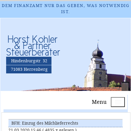
DEM FINANZAMT NUR DAS GEBEN, WAS NOTWENDIG
IST.
Horst Kohler
& Partner
Steuerberater
Hindenburgstr. 32
71083 Herrenberg
Menu
BFH: Einzug des Milchlieferrechts
21.03.2020 15:46
( 4835 x gelesen )