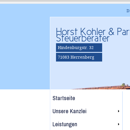
D
Horst Kohler & Par
Steuerberater
Hindenburgstr. 32
71083 Herrenberg
Startseite
Unsere Kanzlei
Leistungen