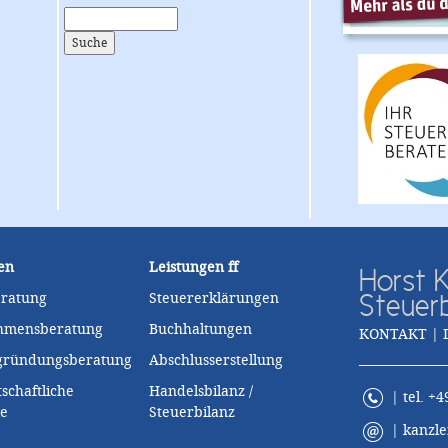
en
Leistungen
ff
Horst K
Steuer
eratung
Steuererklärungen
hmensberatung
Buchhaltungen
KONTAKT | 
zgründungsberatung
Abschlusserstellung
schaftliche
Handelsbilanz /
| tel. +4
le
Steuerbilanz
|
kanzle