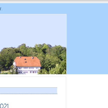
T.
021