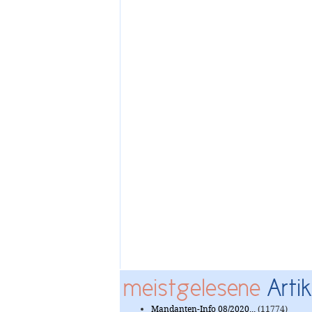
meistgelesene
Artik
Mandanten-Info 08/2020...
(11774)