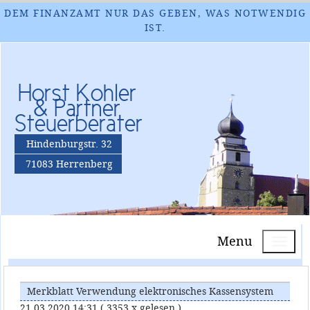
DEM FINANZAMT NUR DAS GEBEN, WAS NOTWENDIG
IST.
Horst Kohler
& Partner
Steuerberater
Hindenburgstr. 32
71083 Herrenberg
Menu
Merkblatt Verwendung elektronisches Kassensystem
21.03.2020 14:31
( 3353 x gelesen )